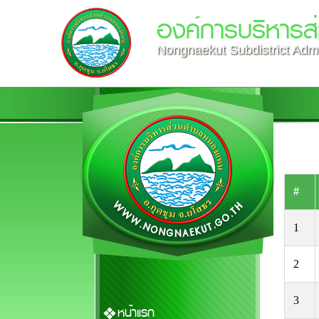
องค์การบริหาร
Nongnaekut Subdistrict Admi
#
1
2
3
หน้าแรก