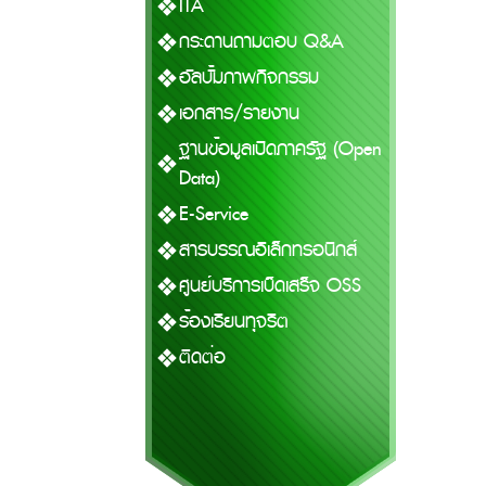
ITA
กระดานถามตอบ Q&A
อัลบั้มภาพกิจกรรม
เอกสาร/รายงาน
ฐานข้อมูลเปิดภาครัฐ (Open
Data)
E-Service
สารบรรณอิเล็กทรอนิกส์
ศูนย์บริการเบ็ดเสร็จ OSS
ร้องเรียนทุจริต
ติดต่อ