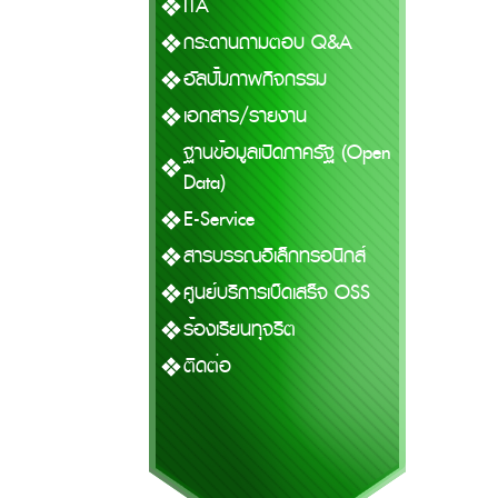
ITA
กระดานถามตอบ Q&A
อัลบั้มภาพกิจกรรม
เอกสาร/รายงาน
ฐานข้อมูลเปิดภาครัฐ (Open
Data)
E-Service
สารบรรณอิเล็กทรอนิกส์
ศูนย์บริการเบ็ดเสร็จ OSS
ร้องเรียนทุจริต
ติดต่อ