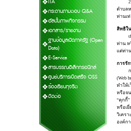
ITA
2. อง
ตำบลหน
กระดานถามตอบ Q&A
ท่านเท่
อัลบั้มภาพกิจกรรม
สิทธิใ
เอกสาร/รายงาน
เพื่อป
ฐานข้อมูลเปิดภาครัฐ (Open
ท่าน ห
Data)
แต่ท่า
E-Service
การรั
สารบรรณอิเล็กทรอนิกส์
การใช
ศูนย์บริการเบ็ดเสร็จ OSS
(Web b
ร้องเรียนทุจริต
ทำให้เ
หรือจนก
ติดต่อ
“คุกกี
หรือเย
วิเครา
องค์ก