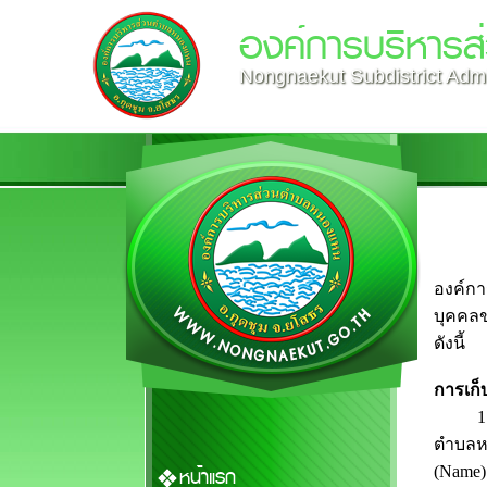
องค์การบริหาร
Nongnaekut Subdistrict Admi
องค์กา
บุคคลข
ดังนี้
การเก็
1. เพื
ตำบลหน
(Name)
หน้าแรก