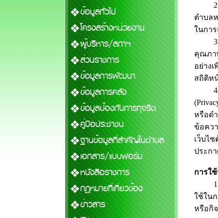
2. ในก
ข้อมูลทั่วไป
ตำบลหน
โครงสร้างหน่วยงาน
ในการแ
ผู้บริหาร/สภาฯ
3. นอ
คุณภา
ส่วนราชการ
อย่างเ
ข้อมูลการพัฒนา
สถิติหน
ข้อมูลการคลัง
4. อง
(Privac
ข้อมูลป้องกันการทุจริต
หรือดำ
คู่มือประชาชน
ข้อควา
ฐานข้อมูลที่สำคัญในตำบล
เว็บไซ
ประกา
เอกสาร/แบบฟอร์ม
หนังสือราชการ
การใช้
1. องค
กฎหมายที่เกี่ยวข้อง
ใช้ในก
ข่าวสาร
หรือกิ