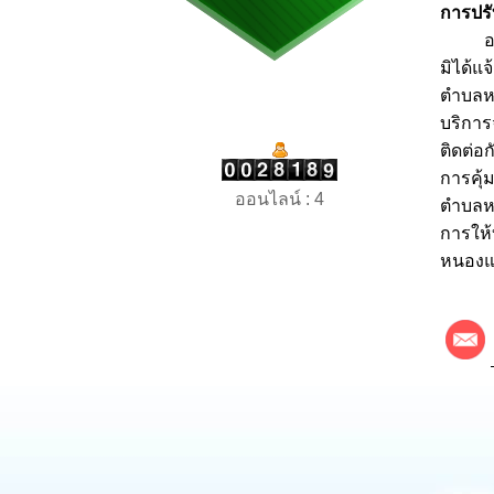
การปรั
องค์ก
มิได้แ
ตำบลหน
บริกา
ติดต่อ
การคุ้
ออนไลน์ : 4
ตำบลหน
การให
หนองแห