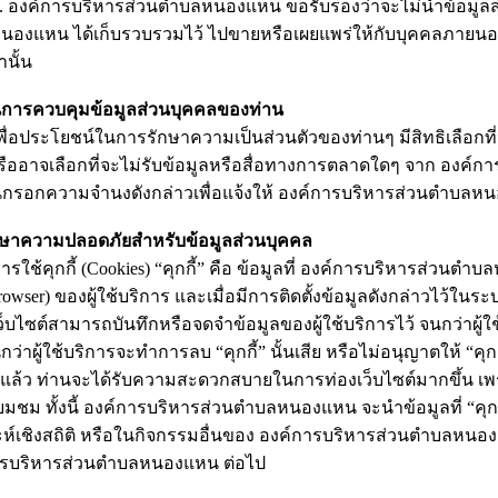
ค์การบริหารส่วนตำบลหนองแหน ขอรับรองว่าจะไม่นำข้อมูลส่ว
องแหน ได้เก็บรวบรวมไว้ ไปขายหรือเผยแพร่ให้กับบุคคลภายนอก
านั้น
นการควบคุมข้อมูลส่วนบุคคลของท่าน
ระโยชน์ในการรักษาความเป็นส่วนตัวของท่านๆ มีสิทธิเลือกที่จ
รืออาจเลือกที่จะไม่รับข้อมูลหรือสื่อทางการตลาดใดๆ จาก
องค์กา
นกรอกความจำนงดังกล่าวเพื่อแจ้งให้ องค์การบริหารส่วนตำบลห
กษาความปลอดภัยสำหรับข้อมูลส่วนบุคคล
้คุกกี้ (
Cookies) “คุกกี้” คือ ข้อมูลที่ องค์การบริหารส่วนต
rowser) ของผู้ใช้บริการ และเมื่อมีการติดตั้งข้อมูลดังกล่าวไว้ในร
ว็บไซต์สามารถบันทึกหรือจดจำข้อมูลของผู้ใช้บริการไว้ จนกว่าผู
ว่าผู้ใช้บริการจะทำการลบ “คุกกี้” นั้นเสีย หรือไม่อนุญาตให้ “คุก
้” แล้ว ท่านจะได้รับความสะดวกสบายในการท่องเว็บไซต์มากขึ้น เพรา
ี่ยมชม ทั้งนี้ องค์การบริหารส่วนตำบลหนองแหน จะนำข้อมูลที่ “คุก
ะห์เชิงสถิติ หรือในกิจกรรมอื่นของ องค์การบริหารส่วนตำบลหนอ
ารบริหารส่วนตำบลหนองแหน ต่อไป