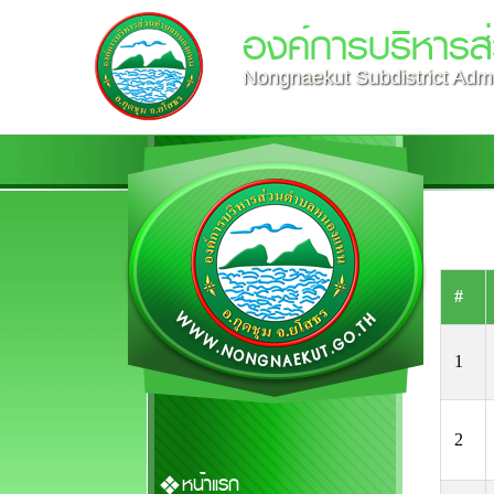
องค์การบริหาร
Nongnaekut Subdistrict Admi
#
1
2
หน้าแรก