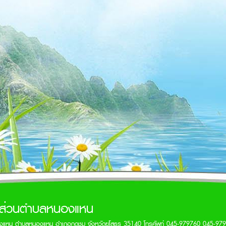
รส่วนตำบลหนองแหน
งแหน ตำบลหนองแหน อำเภอกุดชุม จังหวัดยโสธร 35140 โทรศัพท์ 045-979760 045-97