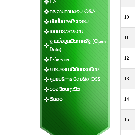
ITA
กระดานถามตอบ Q&A
10
อัลบั้มภาพกิจกรรม
เอกสาร/รายงาน
11
ฐานข้อมูลเปิดภาครัฐ (Open
Data)
E-Service
12
สารบรรณอิเล็กทรอนิกส์
ศูนย์บริการเบ็ดเสร็จ OSS
13
ร้องเรียนทุจริต
ติดต่อ
14
15