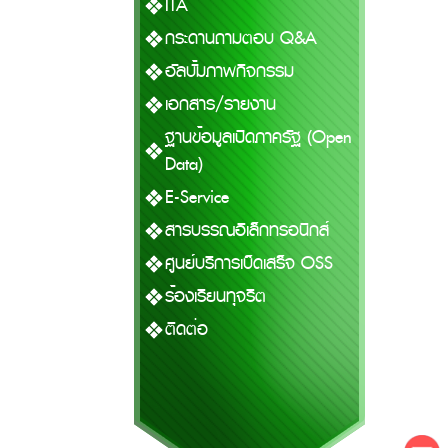
ITA
กระดานถามตอบ Q&A
อัลบั้มภาพกิจกรรม
เอกสาร/รายงาน
ฐานข้อมูลเปิดภาครัฐ (Open
Data)
E-Service
สารบรรณอิเล็กทรอนิกส์
ศูนย์บริการเบ็ดเสร็จ OSS
ร้องเรียนทุจริต
ติดต่อ