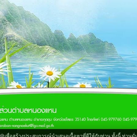
รส่วนตำบลหนองแหน
งแหน ตำบลหนองแหน อำเภอกุดชุม จังหวัดยโสธร 35140 โทรศัพท์ 045-979760 045-97
araban-nongnaekut@lgo.mail.go.th
พื่อสร้างประสบการณ์นำเสนอเนื้อหาที่ดีให้กับท่าน ทั้งนี้ ท่านม