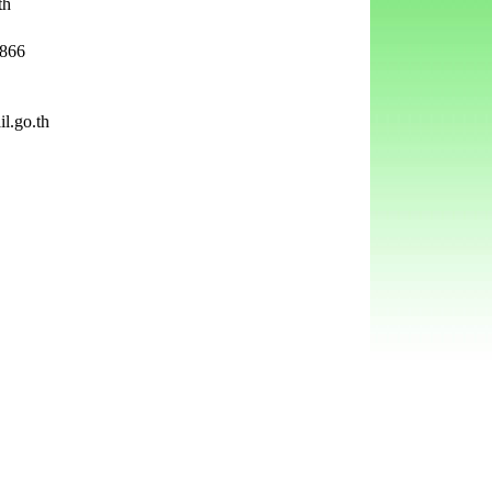
th
866
l.go.th