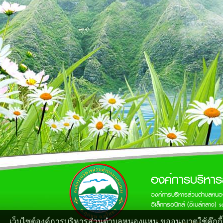
องค์การบริหา
องค์การบริหารส่วนตำบลหนอ
อิเล็กทรอนิกส์ (อีเมล์กลาง)
s
เว็บไซต์องค์การบริหารส่วนตำบลหนองแหน ขออนุญาตใช้คุ๊กกี้🍪เ