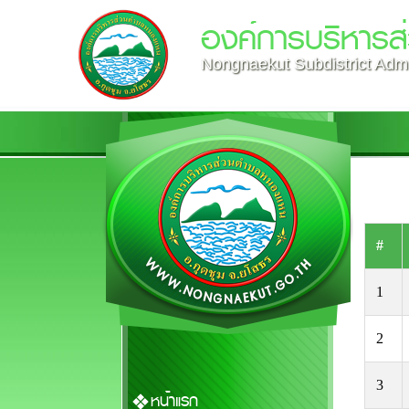
องค์การบริหาร
Nongnaekut Subdistrict Admi
#
1
2
3
หน้าแรก