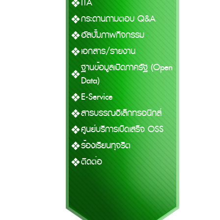
ITA
กระดานถามตอบ Q&A
อัลบั้มภาพกิจกรรม
เอกสาร/รายงาน
ฐานข้อมูลเปิดภาครัฐ (Open
Data)
E-Service
สารบรรณอิเล็กทรอนิกส์
ศูนย์บริการเบ็ดเสร็จ OSS
ร้องเรียนทุจริต
ติดต่อ